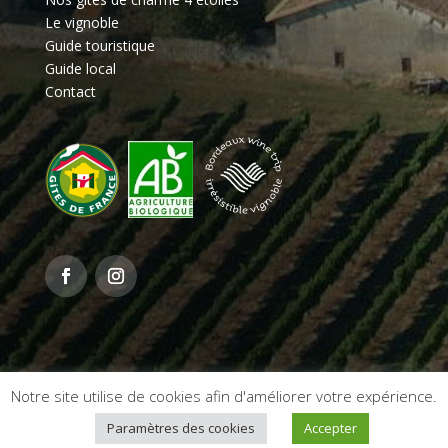
Le vignoble
Guide touristique
Guide local
Contact
Notre site utilise de cookies afin d'améliorer votre expérience.
Mentions légales & politique de confidentialité
–
Une
Paramètres des cookies
Accepter
réalisation
Ambition Digital