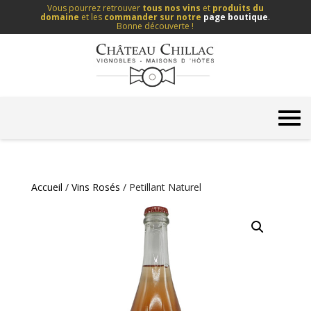
Vous pourrez retrouver
tous nos vins
et
produits du
domaine
et les
commander sur notre
page boutique
.
Bonne découverte !
Accueil
/
Vins Rosés
/ Petillant Naturel