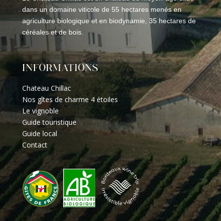
dans un domaine viticole de 55 hectares menés en
agriculture biologique et en biodynamie, 35 hectares de
céréales et de bois.
INFORMATIONS
Chateau Chillac
Nos gîtes de charme 4 étoiles
Le vignoble
Guide touristique
Guide local
Contact