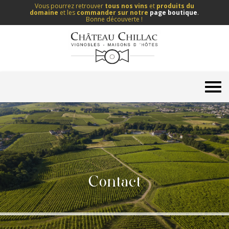
Vous pourrez retrouver
tous nos vins
et
produits du
domaine
et les
commander sur notre
page boutique
.
Bonne découverte !
Contact