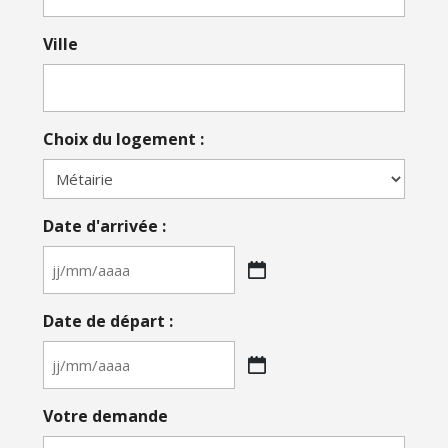
Ville
Choix du logement :
Date d'arrivée :
JJ
slash
Date de départ :
MM
slash
AAAA
JJ
slash
Votre demande
MM
slash