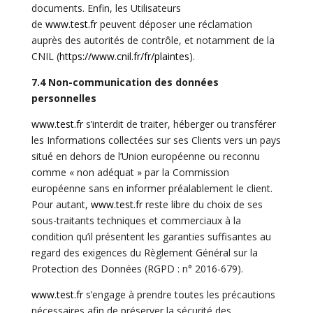
documents. Enfin, les Utilisateurs
de
www.test.fr
peuvent déposer une réclamation
auprès des autorités de contrôle, et notamment de la
CNIL (
https://www.cnil.fr/fr/
plaintes
).
7.4 Non-communication des données
personnelles
www.test.fr
s’interdit de traiter, héberger ou transférer
les Informations collectées sur ses Clients vers un pays
situé en dehors de l’Union européenne ou reconnu
comme « non adéquat » par la Commission
européenne sans en informer préalablement le client.
Pour autant,
www.test.fr
reste libre du choix de ses
sous-traitants techniques et commerciaux à la
condition qu’il présentent les garanties suffisantes au
regard des exigences du Règlement Général sur la
Protection des Données (
RGPD
: n° 2016-679).
www.test.fr
s’engage à prendre toutes les précautions
nécessaires afin de préserver la sécurité des