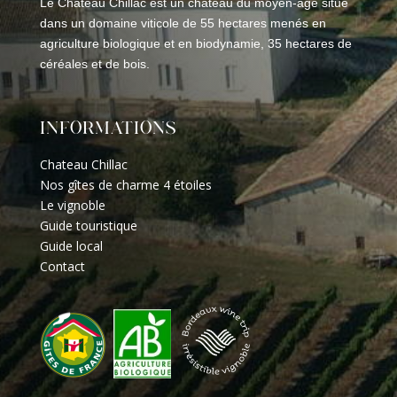
Le Château Chillac est un château du moyen-age situé
dans un domaine viticole de 55 hectares menés en
agriculture biologique et en biodynamie, 35 hectares de
céréales et de bois.
INFORMATIONS
Chateau Chillac
Nos gîtes de charme 4 étoiles
Le vignoble
Guide touristique
Guide local
Contact