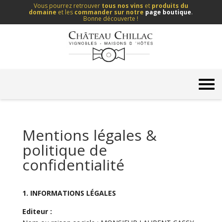
Vous pourrez retrouver
tous nos vins
et
produits du
domaine
et les
commander sur notre
page boutique
.
Bonne découverte !
Mentions légales &
politique de
confidentialité
1. INFORMATIONS LÉGALES
Editeur :