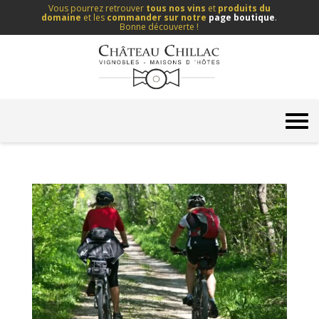
Vous pourrez retrouver
tous nos vins
et
produits du
domaine
et les
commander sur notre
page boutique
.
Bonne découverte !