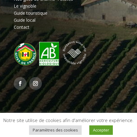
Le vignoble
Guide touristique
Guide local
Contact
Notre site utilise de cookies afin d'améliorer votre expérience.
Mentions légales & politique de confidentialité
–
Une
Paramètres des cookies
Accepter
réalisation
Ambition Digital