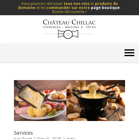
Vous pourrez retrouver
tous nos vins
et
produits du
domaine
et les
commander sur notre
page boutique
.
Bonne découverte !
Services
par
Trust
|
Déc 9, 2025
|
Actu