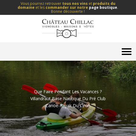
Vous pourrez retrouver
tous nos vins
et
produits du
domaine
et les
commander sur notre
page boutique
.
Bonne découverte !
Que Faire Pendant Les Vacances ?
Villandraut Base Nautique Du Pré Club
Canoë-Kayak Du Ciron