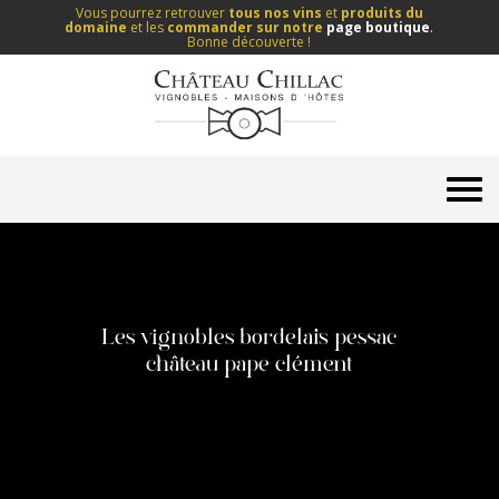
Vous pourrez retrouver
tous nos vins
et
produits du
domaine
et les
commander sur notre
page boutique
.
Bonne découverte !
Les vignobles bordelais pessac
château pape clément