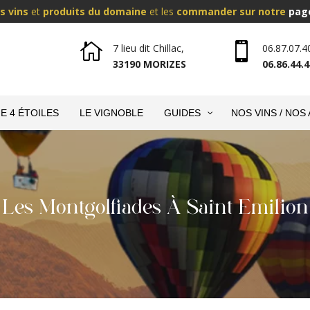
s vins
et
produits du domaine
et les
commander sur notre
pag


7 lieu dit Chillac,
06.87.07.4
33190 MORIZES
06.86.44.4
E 4 ÉTOILES
LE VIGNOBLE
GUIDES
NOS VINS / NOS
Les Montgolfiades À Saint Emilion