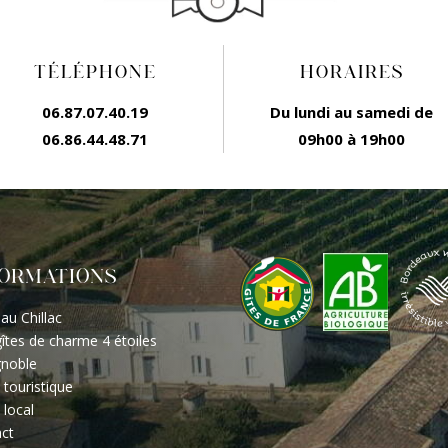
TÉLÉPHONE
HORAIRES
06.87.07.40.19
Du lundi au samedi de
06.86.44.48.71
09h00 à 19h00
FORMATIONS
au Chillac
îtes de charme 4 étoiles
gnoble
 touristique
 local
ct