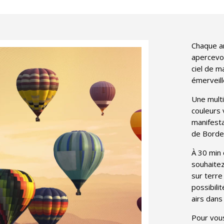
Chaque a
apercevoi
ciel de m
émerveill
Une mult
couleurs 
manifesta
de Borde
À 30 min 
souhaitez
sur terre
possibili
airs dans 
Pour vou