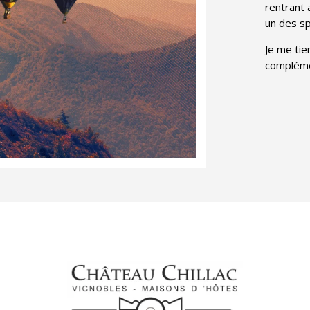
rentrant 
un des sp
Je me tie
compléme