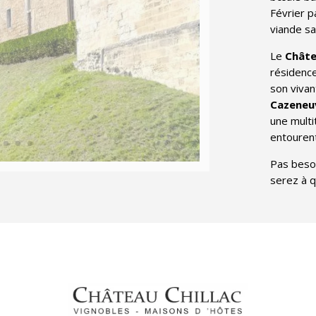
Février p
viande s
Le
Chât
résidence
son vivan
Cazeneuv
une multi
entourent
Pas besoi
serez à 