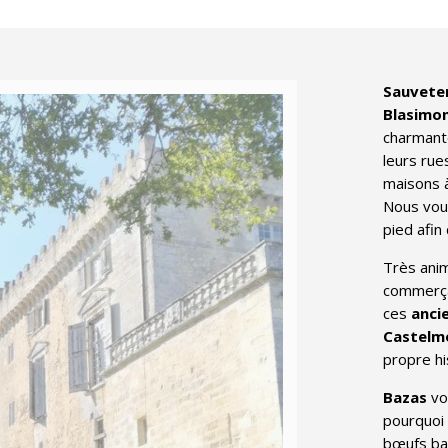
Sauveter
Blasimon
charman
leurs rue
maisons à
Nous vou
pied afin
Très ani
commerça
ces
ancie
Castelmo
propre hi
Bazas
vo
pourquoi
bœufs ba