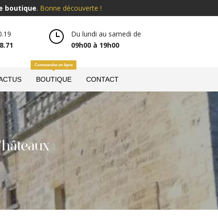
e boutique
.
Bonne découverte !
}
0.19
Du lundi au samedi de
8.71
09h00 à 19h00
Commandes en ligne
 ACTUS
BOUTIQUE
CONTACT
Châteaux