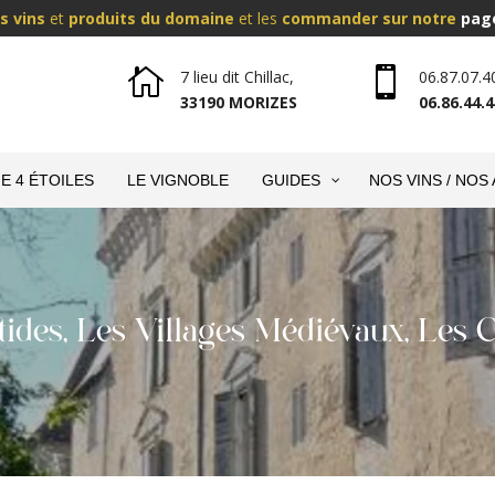
s vins
et
produits du domaine
et les
commander sur notre
pag


7 lieu dit Chillac,
06.87.07.4
33190 MORIZES
06.86.44.4
E 4 ÉTOILES
LE VIGNOBLE
GUIDES
NOS VINS / NOS
tides, Les Villages Médiévaux, Les 