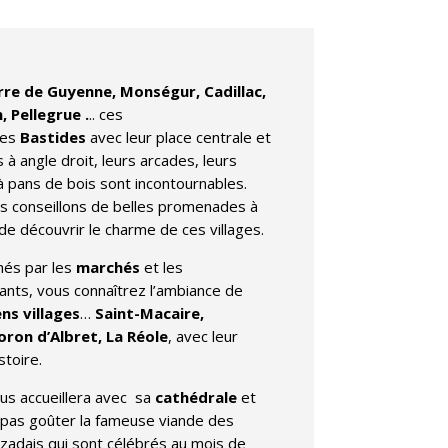
re de Guyenne, Monségur, Cadillac,
, Pellegrue .
.. ces
tes
Bastides
avec leur place centrale et
s à angle droit, leurs arcades, leurs
 pans de bois sont incontournables.
s conseillons de belles promenades à
 de découvrir le charme de ces villages.
més par les
marchés
et les
nts, vous connaîtrez l’ambiance de
ns villages
…
Saint-Macaire,
ron d’Albret, La Réole
, avec leur
stoire.
us accueillera avec sa
cathédrale
et
 pas goûter la fameuse viande des
zadais qui sont célébrés au mois de