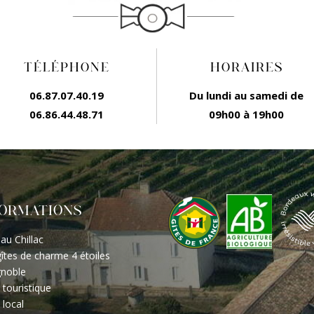
TÉLÉPHONE
HORAIRES
06.87.07.40.19
Du lundi au samedi de
06.86.44.48.71
09h00 à 19h00
FORMATIONS
au Chillac
îtes de charme 4 étoiles
gnoble
 touristique
 local