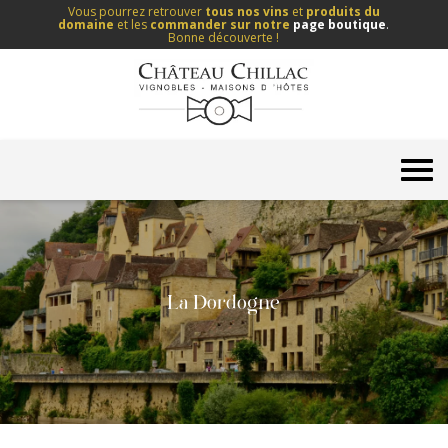
Vous pourrez retrouver
tous nos vins
et
produits du
domaine
et les
commander sur notre
page boutique
.
Bonne découverte !
La Dordogne