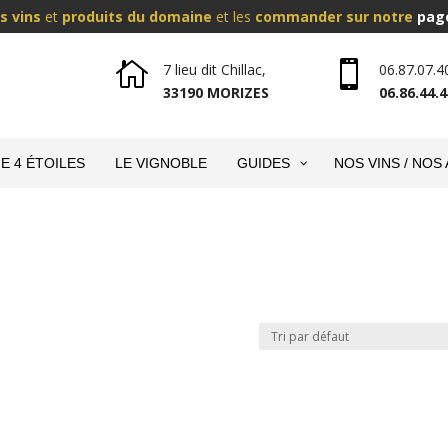
s vins
et
produits du domaine
et les
commander sur notre
pag


7 lieu dit Chillac,
06.87.07.4
33190 MORIZES
06.86.44.4
E 4 ÉTOILES
LE VIGNOBLE
GUIDES
NOS VINS / NOS