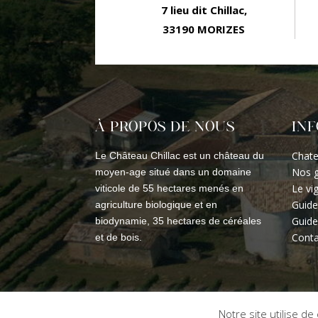
7 lieu dit Chillac,
33190 MORIZES
À PROPOS DE NOUS
IN
Chate
Le Château Chillac est un château du
Nos g
moyen-age situé dans un domaine
Le vi
viticole de 55 hectares menés en
Guide
agriculture biologique et en
Guide
biodynamie, 35 hectares de céréales
Conta
et de bois.
Notre site utilise d