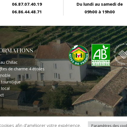
06.87.07.40.19
Du lundi au samedi de
06.86.44.48.71
09h00 à 19h00
FORMATIONS
au Chillac
îtes de charme 4 étoiles
gnoble
 touristique
 local
ct
e cookies afin d'améliorer votre expérience.
Paramètres des coo