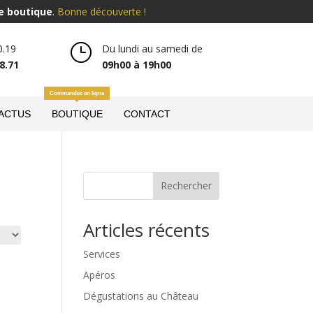
e boutique
.
Bonne découverte !
}
0.19
Du lundi au samedi de
8.71
09h00 à 19h00
Commandes en ligne
 ACTUS
BOUTIQUE
CONTACT
Rechercher
Articles récents
Services
Apéros
Dégustations au Château